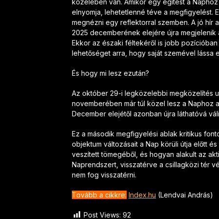
közelében van. Amikor egy égitest a Naphoz 
elnyomja, lehetetlenné téve a megfigyelést. 
megnézni egy reflektorral szemben. A jó hír 
2025 decemberének elejére újra megjelenik a
Ekkor az északi féltekéről is jobb pozícióba
lehetőséget arra, hogy saját szemével lássa ez
És hogy mi lesz ezután?
Az október 29-i legközelebbi megközelítés u
novemberében már túl közel lesz a Naphoz a
December elejétől azonban újra láthatóvá válik
Ez a második megfigyelési ablak kritikus fon
objektum változásait a Nap körüli útja előtt é
veszített tömegéből, és hogyan alakult az akt
Naprendszert, visszatérve a csillagközi tér v
nem fog visszatérni.
Tovább a cikkre:
Index.hu
(Lendvai András)
Post Views:
92