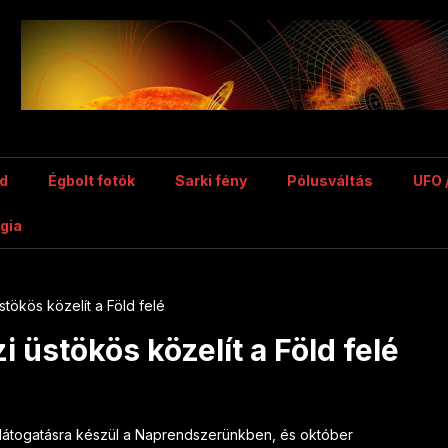
d
Égbolt fotók
Sarki fény
Pólusváltás
UFO 
rgia
stökös közelít a Föld felé
i üstökös közelít a Föld felé
ka látogatásra készül a Naprendszerünkben, és október