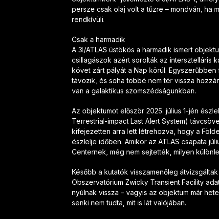
persze csak olaj volt a tűzre – mondván, ha mé
rendkívüli.
Csak a harmadik
A 3I/ATLAS üstökös a harmadik ismert objekt
csillagászok azért sorolták az intersztelláris
követ zárt pályát a Nap körül. Egyszerűbben
távozik, és soha többé nem tér vissza hozzán
van a galaktikus szomszédságunkban.
Az objektumot először 2025. július 1-jén észl
Terrestrial-impact Last Alert System) távcsö
kifejezetten arra lett létrehozva, hogy a Föl
észlelje időben. Amikor az ATLAS csapata júliu
Centernek, még nem sejtették, milyen különl
Később a kutatók visszamenőleg átvizsgáltak
Obszervatórium Zwicky Transient Facility adatb
nyúlnak vissza – vagyis az objektum már hetek
senki nem tudta, mit is lát valójában.