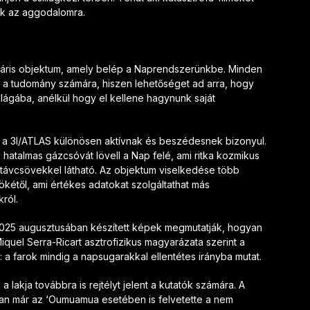
ok az aggodalomra.
elláris objektum, amely belép a Naprendszerünkbe. Minden
ű a tudomány számára, hiszen lehetőséget ad arra, hogy
ilágába, anélkül hogy el kellene hagynunk saját
n a 3I/ATLAS különösen aktívnak és beszédesnek bizonyul.
 hatalmas gázcsóvát lövell a Nap felé, ami ritka kozmikus
 távcsövekkel látható. Az objektum viselkedése több
kétől, ami értékes adatokat szolgáltathat más
król.
025 augusztusában készített képek megmutatják, hogyan
iquel Serra-Ricart asztrofizikus magyarázata szerint a
: a farok mindig a napsugarakkal ellentétes irányba mutat.
lakja továbbra is rejtélyt jelent a kutatók számára. A
bban már az ‘Oumuamua esetében is felvetette a nem