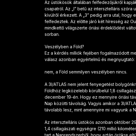
Az üstökösök általában felfedezőjükről kap
csapatról. Az „I” betű az intersztelláris szó
kívülről érkezett. A „3” pedig arra utal, hogy 
felfedeztek. Az előtte járó két híresség az 
mindkettő világszerte óriási érdeklődést vált
sorban.
Veszélyben a Föld?
Ez a kérdés milliók fejében fogalmazódott me
válasz azonban egyértelmű és megnyugtató:
nem, a Föld semmilyen veszélyben nincs.
A 3I/ATLAS nem jelent fenyegetést bolygónkr
Földhöz legközelebb körülbelül 1,8 csillagásza
december 19-én. Hogy ez mennyire óriási távo
Nap közötti távolság. Vagyis amikor a 3I/AT
távolabb lesz, mint amennyire mi vagyunk a N
Az intersztelláris üstökös azonban október 2
1,4 csillagászati egységre (210 millió kilomét
tart a Naprendszerből, hogy aztán örökre eltű