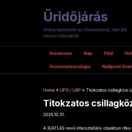
Skip
to
Űridőjárás
content
Online lapszemle az Univerzumról, mint élő
neuron hálózatról!
Univerzum
Nap
Föld
Hol
Orvosmeteorológia
Nullponti Ene
Home
UFO / UAP
Titokzatos csillagközi ü
Titokzatos csillagköz
2025.10.31.
A 3I/ATLAS nevű intersztelláris objektum rit