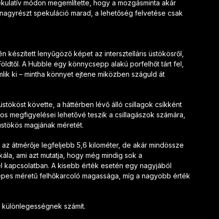
ekulatív módon megemlítette, hogy a mozgásminta akár
 nagyrészt spekuláció marad, a lehetőség felvetése csak
n készített lenyűgöző képet az intersztelláris üstökösről,
Földtől. A Hubble egy könnycsepp alakú porfelhőt tárt fel,
mlik ki – mintha könnyet ejtene miközben száguld át
tököst követte, a háttérben lévő álló csillagok csíkként
os megfigyelései lehetővé teszik a csillagászok számára,
stökös magjának méretét.
 az átmérője legfeljebb 5,6 kilométer, de akár mindössze
kála, ami azt mutatja, hogy még mindig sok a
l kapcsolatban. A kisebb érték esetén egy nagyjából
epes méretű felhőkarcoló magassága, míg a nagyobb érték
i különlegességnek számít.