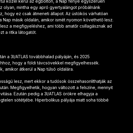
túl közel kerül az égbolton, a Nap fénye egyszerűen
Ez olyan, mintha egy apró gyertyalángot próbálnánk
az, hogy ez csak átmeneti állapot. Az üstökös várhatóan
 Nap másik oldalán, amikor ismét nyomon követhető lesz.
n lesz a megfigyeléshez, ami több amatőr csillagásznak ad
t a ritka látogatót.
tán a 3I/ATLAS továbbhalad pályáján, és 2025
hhoz, hogy a földi távcsövekkel megfigyelhessék.
, amikor átkerül a Nap túlsó oldalára.
tosságú lesz, mert ekkor a tudósok összehasonlíthatják az
s után. Megfigyelhetik, hogyan változott a felszíne, mennyit
ivitása. Ezután pedig a 3I/ATLAS örökre elhagyja a
égtelen sötétjébe. Hiperbolikus pályája miatt soha többé