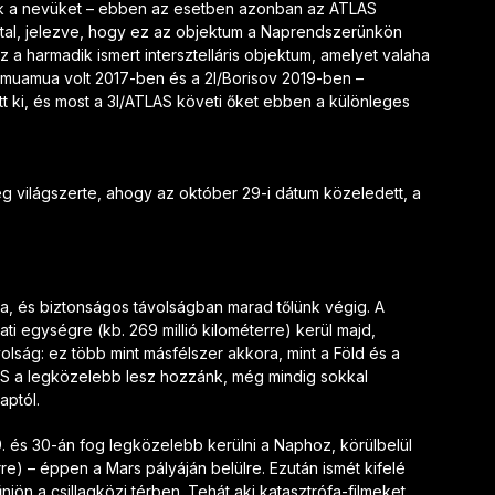
ják a nevüket – ebben az esetben azonban az ATLAS
ra utal, jelezve, hogy ez az objektum a Naprendszerünkön
ez a harmadik ismert intersztelláris objektum, amelyet valaha
Oumuamua volt 2017-ben és a 2I/Borisov 2019-ben –
ott ki, és most a 3I/ATLAS követi őket ebben a különleges
g világszerte, ahogy az október 29-i dátum közeledett, a
a, és biztonságos távolságban marad tőlünk végig. A
ti egységre (kb. 269 millió kilométerre) kerül majd,
lság: ez több mint másfélszer akkora, mint a Föld és a
LAS a legközelebb lesz hozzánk, még mindig sokkal
aptól.
9. és 30-án fog legközelebb kerülni a Naphoz, körülbelül
erre) – éppen a Mars pályáján belülre. Ezután ismét kifelé
njön a csillagközi térben. Tehát aki katasztrófa-filmeket