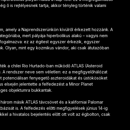
g ő is rejtélyesnek tartja, akkor tényleg történik valami
um, amely a Naprendszerünkön kívülről érkezett hozzánk. A
 kategóriába, mert pályája hiperbolikus alakú – vagyis nem
 fogalmazva: ez az égitest egyszer érkezik, egyszer
k. Olyan, mint egy kozmikus vándor, aki csak átutazóban
elték a chilei Rio Hurtado-ban működő ATLAS (Asteroid
ve. A rendszer neve sem véletlen: ez a megfigyelőhálózat
det potenciálisan fenyegető aszteroidákat és üstökösöket
s elsején jelentette a felfedezést a Minor Planet
eges objektumra bukkantak.
 három másik ATLAS távcsövet és a kaliforniai Palomar
ázisát is. A felfedezés előtti megfigyelések június 14-ig
kel a hivatalos bejelentés előtt ott volt az égbolton, csak