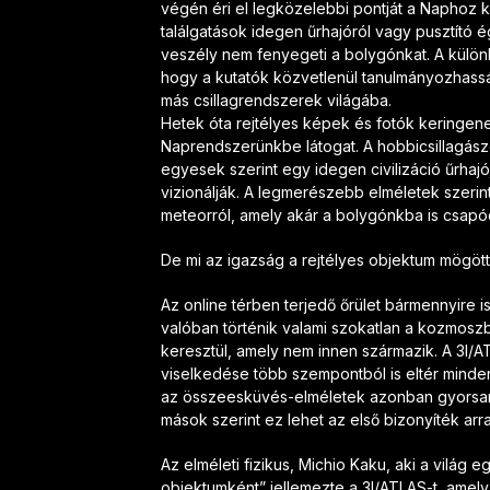
végén éri el legközelebbi pontját a Naphoz k
találgatások idegen űrhajóról vagy pusztító 
veszély nem fenyegeti a bolygónkat. A külön
hogy a kutatók közvetlenül tanulmányozhassák
más csillagrendszerek világába.
Hetek óta rejtélyes képek és fotók keringen
Naprendszerünkbe látogat. A hobbicsillagászo
egyesek szerint egy idegen civilizáció űrhaj
vizionálják. A legmerészebb elméletek szerin
meteorról, amely akár a bolygónkba is csapó
De mi az igazság a rejtélyes objektum mögöt
Az online térben terjedő őrület bármennyire is
valóban történik valami szokatlan a kozmosz
keresztül, amely nem innen származik. A 3I/AT
viselkedése több szempontból is eltér minden
az összeesküvés-elméletek azonban gyorsan e
mások szerint ez lehet az első bizonyíték a
Az elméleti fizikus, Michio Kaku, aki a világ e
objektumként” jellemezte a 3I/ATLAS-t, amely