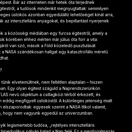
épest. Bár az interneten már hetek óta terjednek
égitestről, a tudósok mindenkit megnyugtattak: semmilyen
leges üstökös azonban egyedülálló lehetőséget kínál arra,
 az intersztelláris anyagokat, és bepillantást nyerjenek
ek a közösségi médiában egy furcsa égitestről, amely a
k körében ehhez mérten már július óta forr a vita:
ójáról van szó, mások a Föld közeledő pusztulását
t a NASA szándékosan hallgat egy katasztrofális méretű
dhat.
t?
 tűnik elvetemültnek, nem feltétlen alaptalan – hiszen
ban. Egy olyan égitest száguld a Naprendszerünkön
LAS nevű objektum a csillagközi térből érkezett, és
 eddig megfigyelt üstököstől. A különleges jelenség miatt
lszaporodtak: egyesek szerint a NASA titkol valamit,
rra, hogy nem vagyunk egyedül az univerzumban.
gyik legismertebb tudósa, „rejtélyes intersztelláris
 hiperbolikus pályán halad a Nap felé. Ez a megfogalmazás