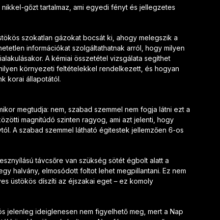
nikkel-gőzt tartalmaz, ami egyedi fényt és jellegzetes
üstökös szokatlan gázokat bocsát ki, ahogy melegszik a
tetlen információkat szolgáltathatnak arról, hogy milyen
lakulásakor. A kémiai összetétel vizsgálata segíthet
ilyen környezeti feltételekkel rendelkezett, és hogyan
 korai állapotától.
amikor megtudja: nem, szabad szemmel nem fogja látni ezt a
közötti magnitúdó szinten ragyog, ami azt jelenti, hogy
tól. A szabad szemmel látható égitestek jellemzően 6-os
sznyílású távcsőre van szükség sötét égbolt alatt a
gy halvány, elmosódott foltot lehet megpillantani. Ez nem
es üstökös díszíti az éjszakai eget – ez komoly
ös jelenleg ideiglenesen nem figyelhető meg, mert a Nap