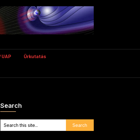
/ UAP
Űrkutatás
Search