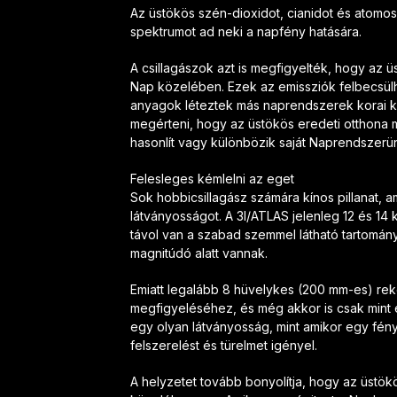
Az üstökös szén-dioxidot, cianidot és atomos 
spektrumot ad neki a napfény hatására.
A csillagászok azt is megfigyelték, hogy az 
Nap közelében. Ezek az emissziók felbecsülhe
anyagok léteztek más naprendszerek korai kia
megérteni, hogy az üstökös eredeti otthona m
hasonlít vagy különbözik saját Naprendszerünk
Felesleges kémlelni az eget
Sok hobbicsillagász számára kínos pillanat, 
látványosságot. A 3I/ATLAS jelenleg 12 és 14 
távol van a szabad szemmel látható tartomány
magnitúdó alatt vannak.
Emiatt legalább 8 hüvelykes (200 mm-es) reke
megfigyeléséhez, és még akkor is csak mint e
egy olyan látványosság, mint amikor egy fény
felszerelést és türelmet igényel.
A helyzetet tovább bonyolítja, hogy az üstök