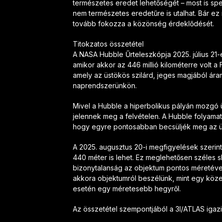
természetes eredet lehetőségét – most is sp
nem természetes eredetűre is utalhat. Bár ez
tovább fokozza a közönség érdeklődését.
Titokzatos összetétel
A NASA Hubble Űrteleszkópja 2025. július 21-é
amikor akkor az 446 millió kilométerre volt a 
amely az üstökös szilárd, jeges magjából ára
naprendszerünkön.
Mivel a Hubble a hiperbolikus pályán mozgó üs
jelennek meg a felvételen. A Hubble folyamat
hogy egyre pontosabban becsüljék meg az ü
A 2025. augusztus 20-i megfigyelések szerint
440 méter is lehet. Ez meglehetősen széles s
bizonytalanság az objektum pontos méretéve
akkora objektumról beszélünk, mint egy köz
esetén egy méretesebb hegyről.
Az összetétel szempontjából a 3I/ATLAS igaz