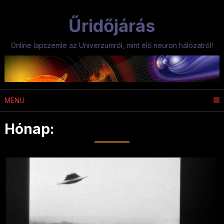
Skip
to
Űridőjárás
content
Online lapszemle az Univerzumról, mint élő neuron hálózatról!
MENU
Hónap:
2024. november