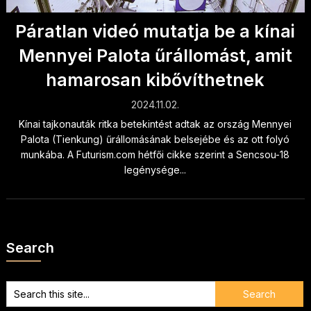
Páratlan videó mutatja be a kínai
Mennyei Palota űrállomást, amit
hamarosan kibővíthetnek
2024.11.02.
Kínai tajkonauták ritka betekintést adtak az ország Mennyei
Palota (Tienkung) űrállomásának belsejébe és az ott folyó
munkába. A Futurism.com hétfői cikke szerint a Sencsou-18
legénysége...
Search