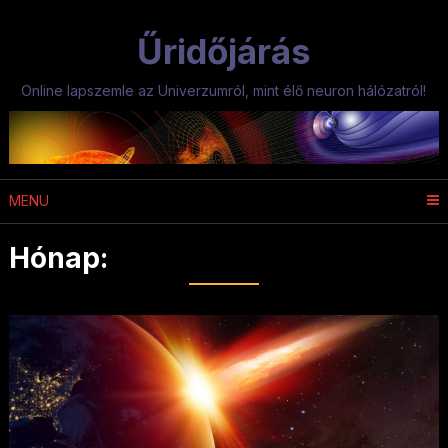
Skip
to
Űridőjárás
content
Online lapszemle az Univerzumról, mint élő neuron hálózatról!
MENU
Hónap:
2025. február