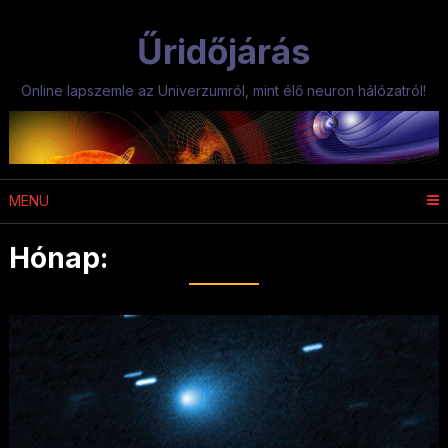
Skip
to
Űridőjárás
content
Online lapszemle az Univerzumról, mint élő neuron hálózatról!
MENU
Hónap:
2025. október