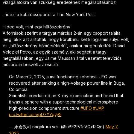
vizsgálatokra van szükség eredetének megállapításához
– idézi a kutatócsoportot a The New York Post.
Hideg volt, mint egy hűtőszekrény
A források szerint a tárgyat március 2-án egy csoport találta
meg, akik azt állították, hogy körülbelül két kilogramm súlyú volt,
és „hűtőszekrény-hőmérsékletű”, amikor megérintették. David
Velez el Potro, az egyik személy, aki segített a tárgy
megtalálásában, egy Jaime Maussan által vezetett televíziós
műsorban beszélt az esetről.
On March 2, 2025, a malfunctioning spherical UFO was
recovered after striking a high-voltage power line in Buga,
Colombia.
Scientists conducted an X-ray examination and found that
it was a sphere with a super-technological microsphere
high-precision component structure.
#UFO
#UAP
pic.twitter.com/pD7YYqyjKi
— 永倉政司 nagakura seiji (@uBF2fV1cVQxRjQo)
May 7,
2025