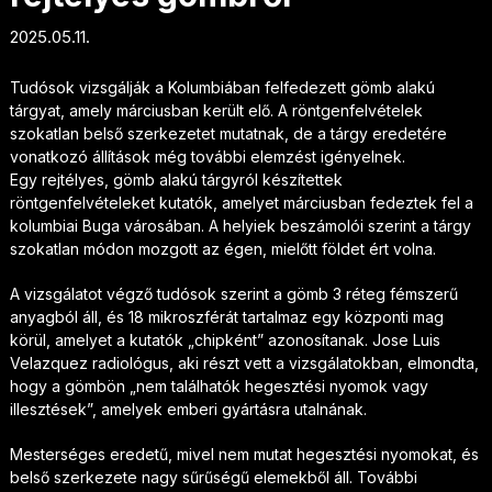
2025.05.11.
Tudósok vizsgálják a Kolumbiában felfedezett gömb alakú
tárgyat, amely márciusban került elő. A röntgenfelvételek
szokatlan belső szerkezetet mutatnak, de a tárgy eredetére
vonatkozó állítások még további elemzést igényelnek.
Egy rejtélyes, gömb alakú tárgyról készítettek
röntgenfelvételeket kutatók, amelyet márciusban fedeztek fel a
kolumbiai Buga városában. A helyiek beszámolói szerint a tárgy
szokatlan módon mozgott az égen, mielőtt földet ért volna.
A vizsgálatot végző tudósok szerint a gömb 3 réteg fémszerű
anyagból áll, és 18 mikroszférát tartalmaz egy központi mag
körül, amelyet a kutatók „chipként” azonosítanak. Jose Luis
Velazquez radiológus, aki részt vett a vizsgálatokban, elmondta,
hogy a gömbön „nem találhatók hegesztési nyomok vagy
illesztések”, amelyek emberi gyártásra utalnának.
Mesterséges eredetű, mivel nem mutat hegesztési nyomokat, és
belső szerkezete nagy sűrűségű elemekből áll. További