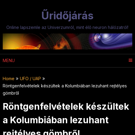
Skip
to
Űridőjárás
content
Online lapszemle az Univerzumról, mint élő neuron hálózatról!
MENU
Home
UFO / UAP
Röntgenfelvételek készültek a Kolumbiában lezuhant rejtélyes
gömbről
Röntgenfelvételek készültek
a Kolumbiában lezuhant
rejtélyes gömbről