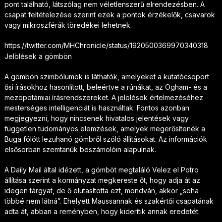
pont található, látszólag nem véletlenszerű elrendezésben. A
csapat feltételezése szerint ezek a pontok érzékelők, csavarok
vagy mikroszférák töredékei lehetnek.
https://twitter.com/MHChronicle/status/1920500369970340318
Jelölések a gömbön
A gömbön szimbólumok is láthatók, amelyeket a kutatócsoport
ősi írásokhoz hasonlított, beleértve a rúnákat, az Ogham- és a
mezopotámiai írásrendszereket. A jelölések értelmezéséhez
mesterséges intelligenciát is használtak. Fontos azonban
megjegyezni, hogy nincsenek hivatalos jelentések vagy
független tudományos elemzések, amelyek megerősítenék a
Buga fölött lezuhanó gömbről szóló állításokat. Az információk
elsősorban szemtanúk beszámolóin alapulnak.
A Daily Mail által idézett, a gömböt megtaláló Velez el Potro
állítása szerint a kormányzat megkereste őt, hogy adja át az
idegen tárgyat, de ő elutasította ezt, mondván, akkor „soha
többé nem látná”. Ehelyett Maussannak és szakértői csapatának
adta át, abban a reményben, hogy kiderítik annak eredetét.