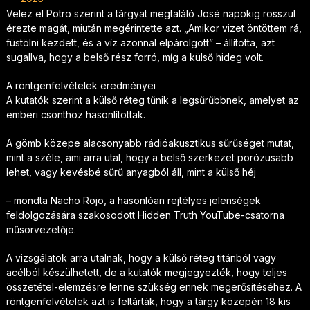
Velez el Potro szerint a tárgyat megtaláló José napokig rosszul
érezte magát, miután megérintette azt. „Amikor vizet öntöttem rá,
füstölni kezdett, és a víz azonnal elpárolgott” – állította, azt
sugallva, hogy a belső rész forró, míg a külső hideg volt.
A röntgenfelvételek eredményei
A kutatók szerint a külső réteg tűnik a legsűrűbbnek, amelyet az
emberi csonthoz hasonlítottak.
A gömb közepe alacsonyabb rádióakusztikus sűrűséget mutat,
mint a széle, ami arra utal, hogy a belső szerkezet porózusabb
lehet, vagy kevésbé sűrű anyagból áll, mint a külső héj
– mondta Nacho Rojo, a hasonlóan rejtélyes jelenségek
feldolgozására szakosodott Hidden Truth YouTube-csatorna
műsorvezetője.
A vizsgálatok arra utalnak, hogy a külső réteg titánból vagy
acélból készülhetett, de a kutatók megjegyezték, hogy teljes
összetétel-elemzésre lenne szükség ennek megerősítéséhez. A
röntgenfelvételek azt is feltárták, hogy a tárgy közepén 18 kis