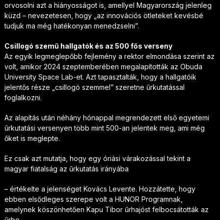
orvosolni azt a hiányosságot is, amellyel Magyarország jelenleg
küzd – nevezetesen, hogy „az innovációs ötleteket kevésbé
tudjuk ma még hatékonyan menedzselni”.
Csillogó szemű hallgatók és az 500 fős verseny
Az egyik legmeglepőbb fejlemény a rektor elmondása szerint az
volt, amikor 2024 szeptemberében megalapították az Obuda
University Space Lab-et. Azt tapasztalták, hogy a hallgatóik
jelentős része „csillogó szemmel” szeretne űrkutatással
foglalkozni.
Az alapítás után néhány hónappal megrendezett első egyetemi
űrkutatási versenyen több mint 500-an jelentek meg, ami még
őket is meglepte.
Ez csak azt mutatja, hogy egy óriási várakozással tekint a
magyar fiatalság az űrkutatás irányába
– értékelte a jelenséget Kovács Levente. Hozzátette, hogy
ebben elsődleges szerepe volt a HUNOR Programnak,
amelynek köszönhetően Kapu Tibor űrhajóst felbocsátották az
űrbe.