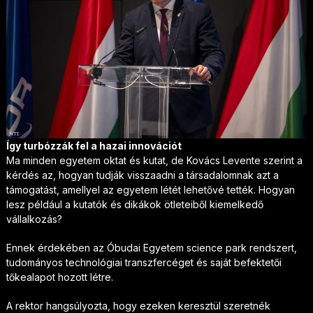
Így turbózzák fel a hazai innovációt
Ma minden egyetem oktat és kutat, de Kovács Levente szerint a
kérdés az, hogyan tudják visszaadni a társadalomnak azt a
támogatást, amellyel az egyetem létét lehetővé tették. Hogyan
lesz például a kutatók és dikákok ötleteiből kiemelkedő
vállalkozás?
Ennek érdekében az Óbudai Egyetem science park rendszert,
tudományos technológiai transzfercéget és saját befektetői
tőkealapot hozott létre.
A rektor hangsúlyozta, hogy ezeken keresztül szeretnék