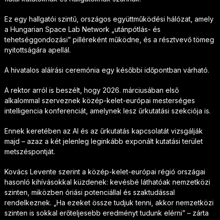
Ez egy hallgatói szintű, országos együttműködési hálózat, amely
a Hungarian Space Lab Network „utánpótlás- és
tehetséggondozási” pilléreként működne, és a résztvevő tömeg
nyitottságára apellál.
A hivatalos aláírási ceremónia egy későbbi időpontban várható.
A rektor arról is beszélt, hogy 2026. márciusában első
alkalommal szerveznek közép-kelet-európai mesterséges
intelligencia konferenciát, amelynek lesz űrkutatási szekciója is.
Ennek keretében az AI és az űrkutatás kapcsolatát vizsgálják
majd – azaz a két jelenleg leginkább exponált kutatási terület
metszéspontját.
Kovács Levente szerint a közép-kelet-európai régió országai
hasonló kihívásokkal küzdenek: kevésbé láthatóak nemzetközi
szinten, miközben óriási potenciállal és szaktudással
rendelkeznek. „Ha ezeket össze tudjuk tenni, akkor nemzetközi
szinten is sokkal erőteljesebb eredményt tudunk elérni” – zárta