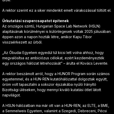
A rektor szerint ez a siker mindenkit emelt várakozással töltött el.
Űrkutatási szupercsapatot építenek
Az országos szintű, Hungarian Space Lab Network (HSLN)
alapításának körülményei is különlegesek voltak 2025 júliusában:
éppen azon a napon hozták létre, amikor Kapu Tibor
visszaérkezett az űrből.
„Az Óbudai Egyetem egyedül túl kicsi lett volna ahhoz, hogy
megvalósítsa az ambiciózus célokat, ezért kezdeményezték
egy országos hálózat létrehozását” – árulta el Kovács Levente.
A rektor beszámolt arról, hogy a HUNOR Program során számos
egyetemmel, és a HUN-REN kutatóhálózattal dolgoztak együtt,
öröm volt tapasztalni a sokszor éjszakába nyúló Irányító
Bizottsági üléseken, hogy mennyi kiváló kutatási ötlet látott
napvilágot.
A HSLN-hálózatban ma már ott van a HUN-REN, az ELTE, a BME,
a Semmelweis Egyetem, valamint a Szegedi, Debreceni, Pécsi