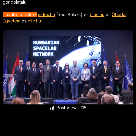
gondolatait.
Tovább a cikkre:
index.hu
(Rádi Balázs) és
bme.hu
és
Óbudai
Egyetem
és
elte.hu
Post Views:
116