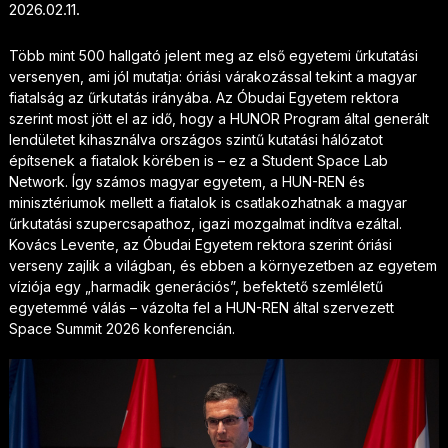
2026.02.11.
Több mint 500 hallgató jelent meg az első egyetemi űrkutatási
versenyen, ami jól mutatja: óriási várakozással tekint a magyar
fiatalság az űrkutatás irányába. Az Óbudai Egyetem rektora
szerint most jött el az idő, hogy a HUNOR Program által generált
lendületet kihasználva országos szintű kutatási hálózatot
építsenek a fiatalok körében is – ez a Student Space Lab
Network. Így számos magyar egyetem, a HUN-REN és
minisztériumok mellett a fiatalok is csatlakozhatnak a magyar
űrkutatási szupercsapathoz, igazi mozgalmat indítva ezáltal.
Kovács Levente, az Óbudai Egyetem rektora szerint óriási
verseny zajlik a világban, és ebben a környezetben az egyetem
víziója egy „harmadik generációs”, befektető szemléletű
egyetemmé válás – vázolta fel a HUN-REN által szervezett
Space Summit 2026 konferencián.