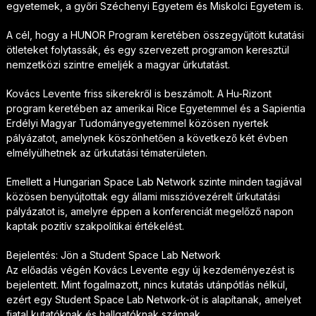
egyetemek, a győri Széchenyi Egyetem és Miskolci Egyetem is.
A cél, hogy a HUNOR Program keretében összegyűjtött kutatási
ötleteket folytassák, és egy szervezett programon keresztül
nemzetközi szintre emeljék a magyar űrkutatást.
Kovács Levente friss sikerekről is beszámolt. A Hu-Rizont
program keretében az amerikai Rice Egyetemmel és a Sapientia
Erdélyi Magyar Tudományegyetemmel közösen nyertek
pályázatot, amelynek köszönhetően a következő két évben
elmélyülhetnek az űrkutatási tématerületen.
Emellett a Hungarian Space Lab Network szinte minden tagjával
közösen benyújtottak egy állami misszióvezérelt űrkutatási
pályázatot is, amelyre éppen a konferenciát megelőző napon
kaptak pozitív szakpolitikai értékelést.
Bejelentés: Jön a Student Space Lab Network
Az előadás végén Kovács Levente egy új kezdeményezést is
bejelentett. Mint fogalmazott, nincs kutatás utánpótlás nélkül,
ezért egy Student Space Lab Network-öt is alapítanak, amelyet
fiatal kutatóknak és hallgatóknak szánnak.