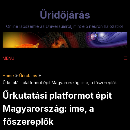
Skip
to
Űridőjárás
content
Online lapszemle az Univerzumról, mint élő neuron hálózatról!
MENU
Home
Űrkutatás
Űrkutatási platformot épít Magyarország: íme, a főszereplők
Űrkutatási platformot épít
Magyarország: íme, a
főszereplők