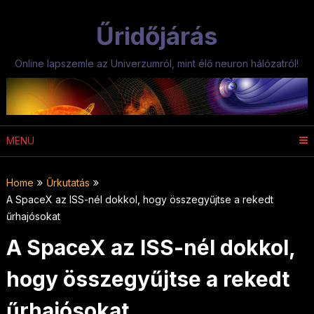
Skip
to
Űridőjárás
content
Online lapszemle az Univerzumról, mint élő neuron hálózatról!
MENU
Home
Űrkutatás
A SpaceX az ISS-nél dokkol, hogy összegyűjtse a rekedt
űrhajósokat
A SpaceX az ISS-nél dokkol,
hogy összegyűjtse a rekedt
űrhajósokat