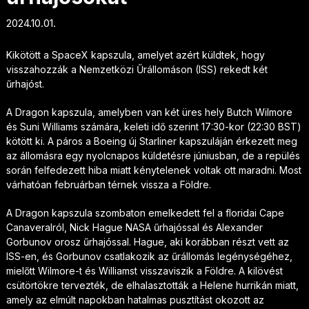
2024.10.01.
Kikötött a SpaceX kapszula, amelyet azért küldtek, hogy
visszahozzák a Nemzetközi Űrállomáson (ISS) rekedt két
űrhajóst.
A Dragon kapszula, amelyben van két üres hely Butch Wilmore
és Suni Williams számára, keleti idő szerint 17:30-kor (22:30 BST)
kötött ki. A páros a Boeing új Starliner kapszuláján érkezett meg
az állomásra egy nyolcnapos küldetésre júniusban, de a repülés
során felfedezett hiba miatt kénytelenek voltak ott maradni. Most
várhatóan februárban térnek vissza a Földre.
A Dragon kapszula szombaton emelkedett fel a floridai Cape
Canaveralról, Nick Hague NASA űrhajóssal és Alexander
Gorbunov orosz űrhajóssal. Hague, aki korábban részt vett az
ISS-en, és Gorbunov csatlakozik az űrállomás legénységéhez,
mielőtt Wilmore-t és Williamst visszaviszik a Földre. A kilövést
csütörtökre tervezték, de elhalasztották a Helene hurrikán miatt,
amely az elmúlt napokban hatalmas pusztítást okozott az