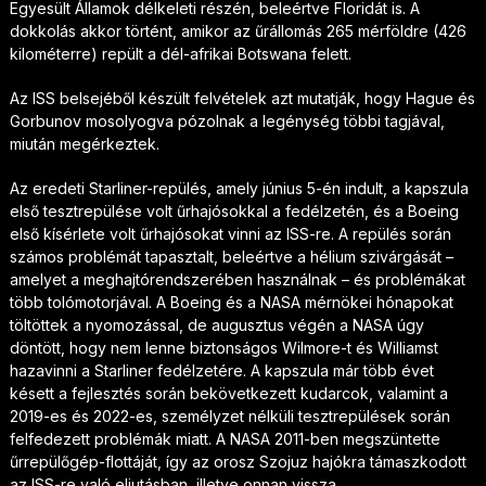
Egyesült Államok délkeleti részén, beleértve Floridát is. A
dokkolás akkor történt, amikor az űrállomás 265 mérföldre (426
kilométerre) repült a dél-afrikai Botswana felett.
Az ISS belsejéből készült felvételek azt mutatják, hogy Hague és
Gorbunov mosolyogva pózolnak a legénység többi tagjával,
miután megérkeztek.
Az eredeti Starliner-repülés, amely június 5-én indult, a kapszula
első tesztrepülése volt űrhajósokkal a fedélzetén, és a Boeing
első kísérlete volt űrhajósokat vinni az ISS-re. A repülés során
számos problémát tapasztalt, beleértve a hélium szivárgását –
amelyet a meghajtórendszerében használnak – és problémákat
több tolómotorjával. A Boeing és a NASA mérnökei hónapokat
töltöttek a nyomozással, de augusztus végén a NASA úgy
döntött, hogy nem lenne biztonságos Wilmore-t és Williamst
hazavinni a Starliner fedélzetére. A kapszula már több évet
késett a fejlesztés során bekövetkezett kudarcok, valamint a
2019-es és 2022-es, személyzet nélküli tesztrepülések során
felfedezett problémák miatt. A NASA 2011-ben megszüntette
űrrepülőgép-flottáját, így az orosz Szojuz hajókra támaszkodott
az ISS-re való eljutásban, illetve onnan vissza.