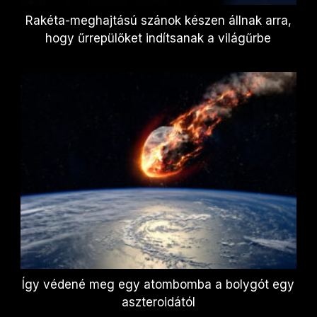
Rakéta-meghajtású szánok készen állnak arra,
hogy űrrepülőket indítsanak a világűrbe
Így védené meg egy atombomba a bolygót egy
aszteroidától